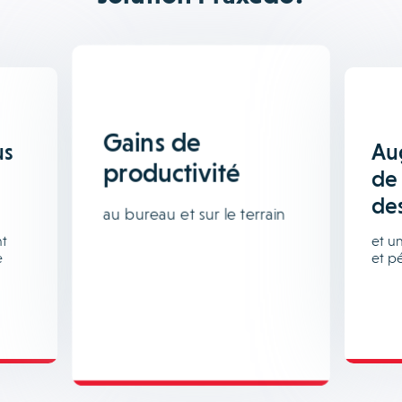
Gains de
us
Au
productivité
de 
des
au bureau et sur le terrain
nt
et u
e
et p