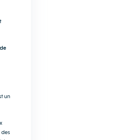
t
ide
st un
x
e des