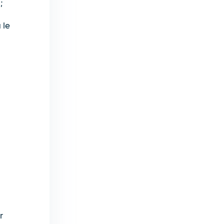
;
 le
r