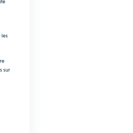
ité
 les
re
s sur