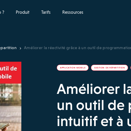
 ?
Produit
Tarifs
Ressources
partition
Améliorer la réactivité grâce à un outil de programmation
APPLICATION MOBILE
GESTION DE RÉPARTITION
Améliorer la
un outil d
intuitif et 