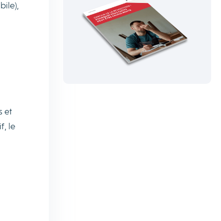
ile),
s et
f, le