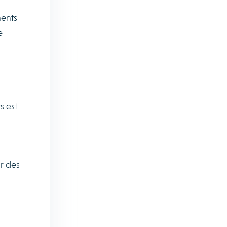
ments
e
s est
ir des