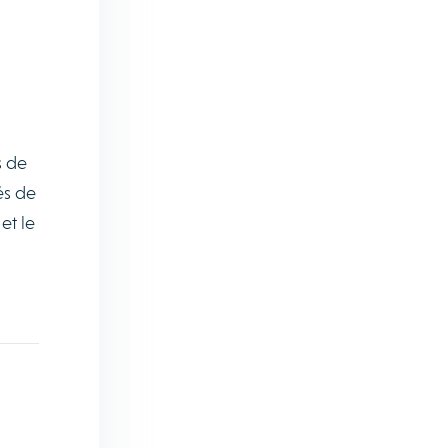
s de
és de
et le