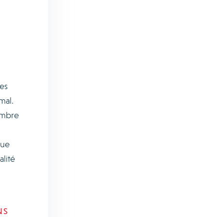
des
mal.
ombre
que
alité
NS