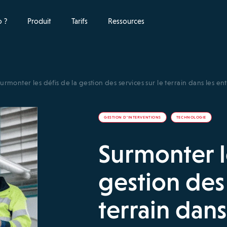
 ?
Produit
Tarifs
Ressources
urmonter les défis de la gestion des services sur le terrain dans les en
GESTION D’INTERVENTIONS
TECHNOLOGIE
Surmonter l
gestion des 
terrain dans