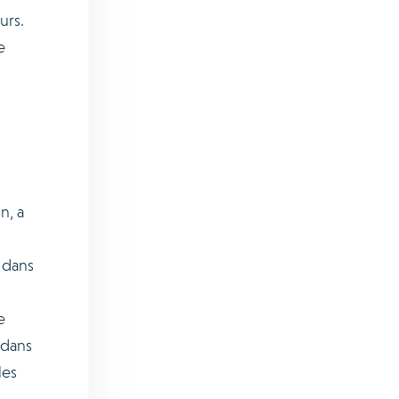
urs.
e
n, a
, dans
e
 dans
les