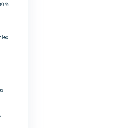
 80 %
 les
es
s