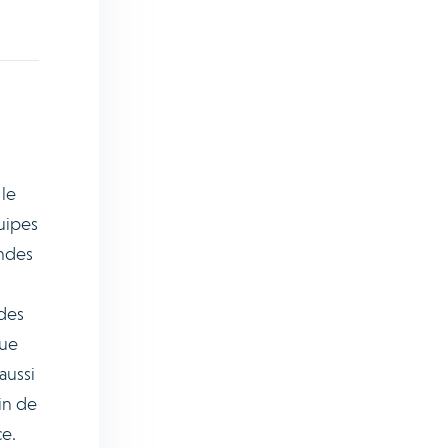
 le
quipes
ndes
 des
que
aussi
in de
ce.