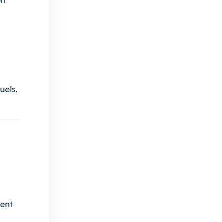
uels.
tent