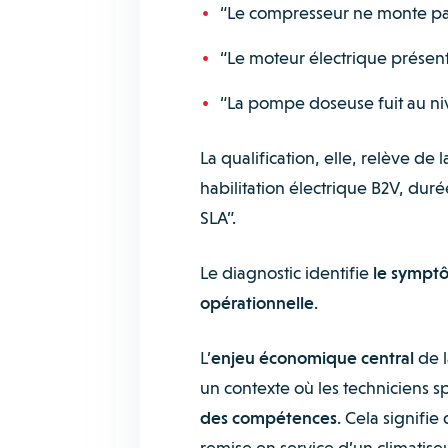
“Le compresseur ne monte pa
“Le moteur électrique présen
“La pompe doseuse fuit au niv
La qualification, elle, relève de 
habilitation électrique B2V, dur
SLA”.
Le diagnostic identifie
le sympt
opérationnelle
.
L’
enjeu économique central
de l
un contexte où les techniciens spé
des compétences
. Cela signifie
remise en service d’un climatiseur