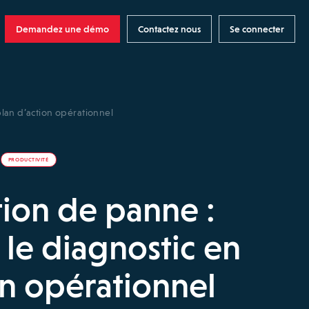
Demandez une démo
Contactez nous
Se connecter
plan d’action opérationnel
PRODUCTIVITÉ
tion de panne :
 le diagnostic en
on opérationnel