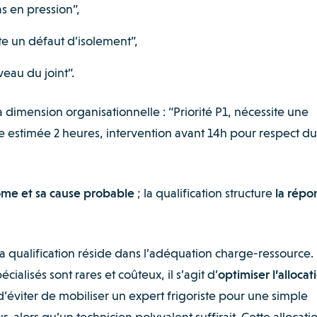
s en pression”,
te un défaut d’isolement”,
eau du joint”.
la dimension organisationnelle : “Priorité P1, nécessite une
ée estimée 2 heures, intervention avant 14h pour respect du
ôme et sa cause probable
; la qualification structure
la répo
a qualification réside dans l’adéquation charge-ressource.
cialisés sont rares et coûteux, il s’agit d’
optimiser l’allocat
 d’éviter de mobiliser un expert frigoriste pour une simple
, alors qu’un technicien polyvalent suffirait. Cette allocati