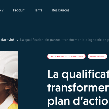
 ?
Produit
Tarifs
Ressources
ductivité
La qualification de panne : transformer le diagnostic en 
INNOVATIONS ET TECHNOLOGIES
OPTIMISATION
La qualifica
transformer
plan d’acti