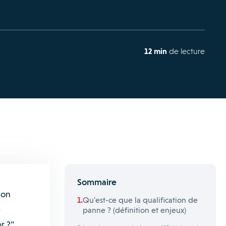
12 min
de lecture
Sommaire
ion
Qu'est-ce que la qualification de
e
panne ? (définition et enjeux)
 ?”.