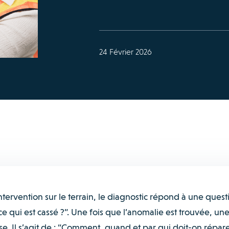
24 Février 2026
ntervention sur le terrain, le diagnostic répond à une quest
-ce qui est cassé ?”. Une fois que l’anomalie est trouvée, un
e. Il s’agit de : “Comment, quand et par qui doit-on réparer