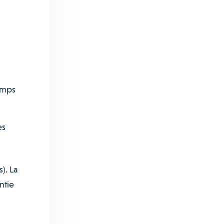
emps
es
). La
ntie