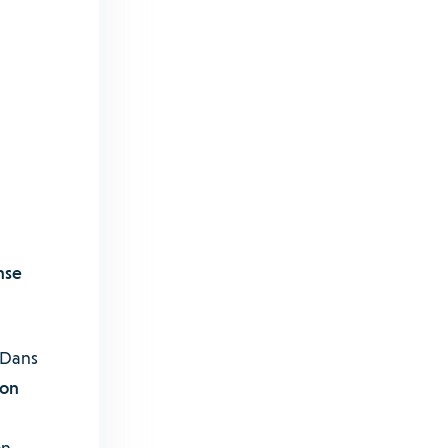
nse
 Dans
ion
on