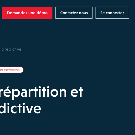
Demandez une démo
Contactez nous
Se connecter
e prédictive
 DE RÉPARTITION
répartition et
dictive