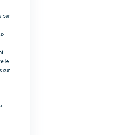
s par
ux
nt
e le
s sur
es