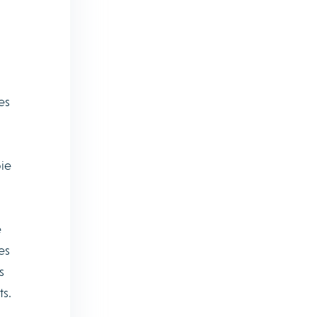
es
ie
e
es
s
ts.