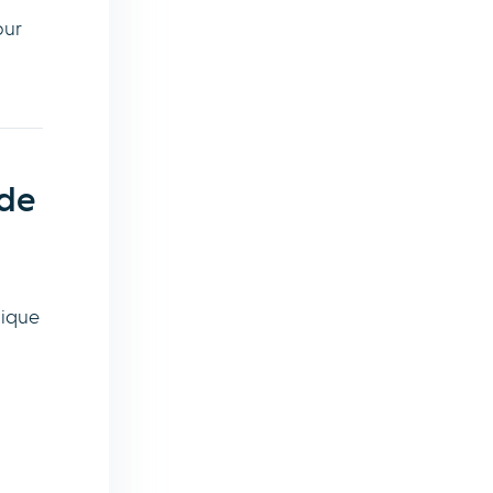
our
 de
lique