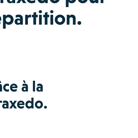
épartition.
ce à la
raxedo.