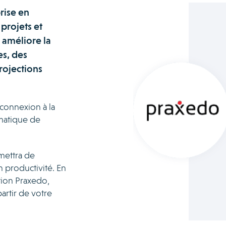
rise en
projets et
 améliore la
es, des
rojections
a connexion à la
omatique de
rmettra de
 productivité. En
ation Praxedo,
artir de votre