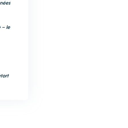
nnées
 – le
tort