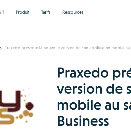
 ?
Produit
Tarifs
Ressources
Praxedo présente la nouvelle version de son application mobile au 
Praxedo pré
version de 
mobile au s
Business