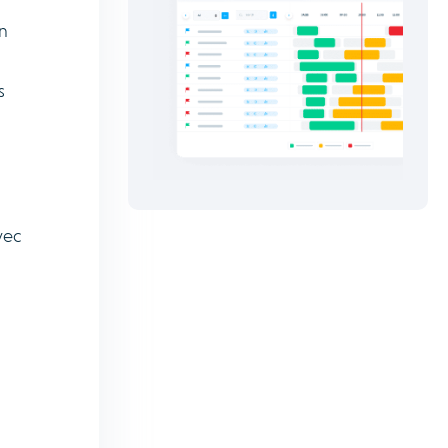
n
s
vec