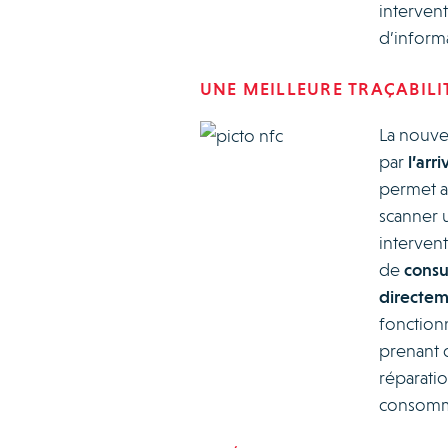
interven
d’informat
UNE MEILLEURE TRAÇABILI
La nouvel
par
l’arri
permet au
scanner 
intervent
de
consul
directem
fonctionn
prenant 
réparatio
consomma