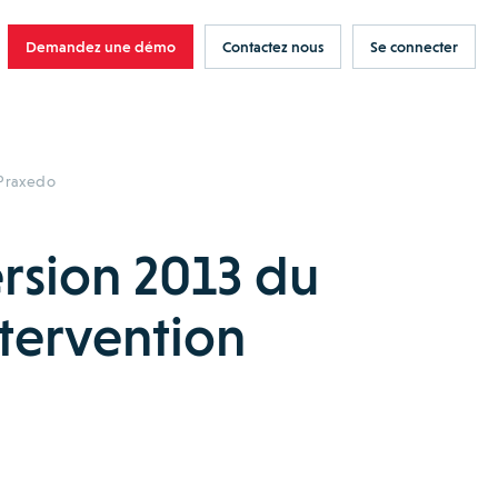
Demandez une démo
Contactez nous
Se connecter
 Praxedo
rsion 2013 du
ntervention