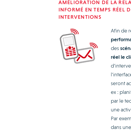
AMÉLIORATION DE LA RELAT
INFORMÉ EN TEMPS RÉEL D
INTERVENTIONS
Afin de 
perform
des
scén
réel le cl
d’interv
l’interfa
seront a
ex : plan
par le te
une activ
Par exemp
dans une