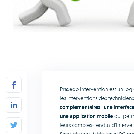
Praxedo intervention est un logi
les interventions des technicien
complémentaires
:
une interfa
une application mobile
qui perm
leurs comptes-rendus d’interve
Smartphones, tablettes et PC port