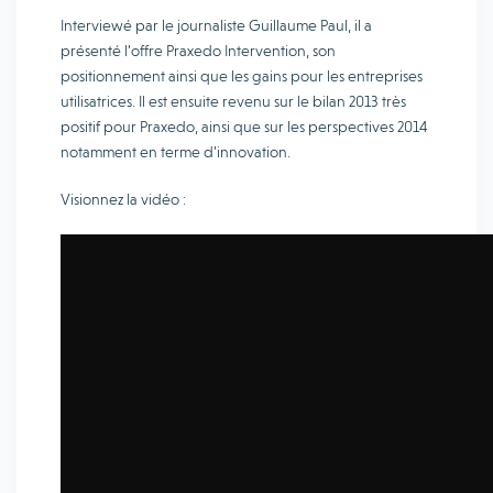
Interviewé par le journaliste Guillaume Paul, il a
présenté l’offre Praxedo Intervention, son
positionnement ainsi que les gains pour les entreprises
utilisatrices. Il est ensuite revenu sur le bilan 2013 très
positif pour Praxedo, ainsi que sur les perspectives 2014
notamment en terme d’innovation.
Visionnez la vidéo :