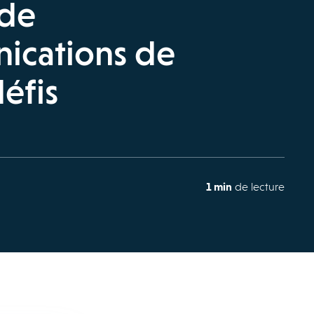
 de
ications de
défis
1 min
de lecture