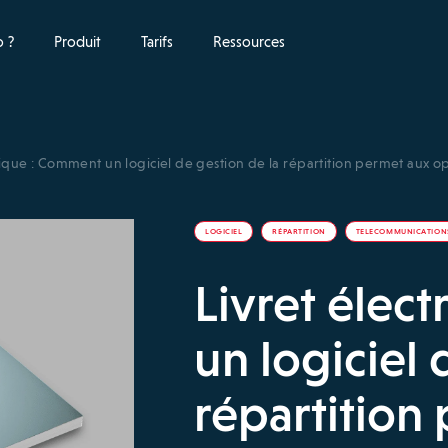
 ?
Produit
Tarifs
Ressources
nique : Comment un logiciel de gestion de la répartition permet aux o
LOGICIEL
RÉPARTITION
TELECOMMUNICATION
Livret élec
un logiciel 
répartition